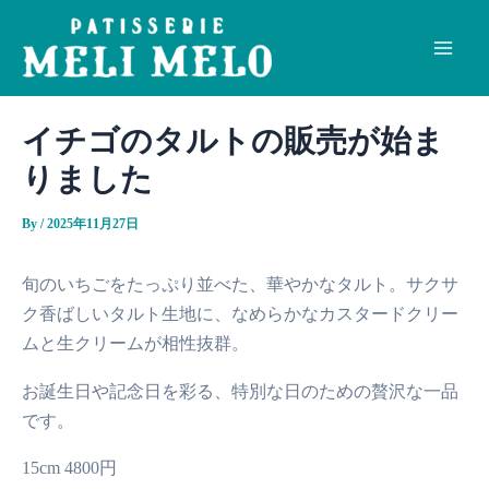
内
Main
容
Men
を
ス
キ
イチゴのタルトの販売が始ま
ッ
りました
プ
By
/
2025年11月27日
旬のいちごをたっぷり並べた、華やかなタルト。サクサ
ク香ばしいタルト生地に、なめらかなカスタードクリー
ムと生クリームが相性抜群。
お誕生日や記念日を彩る、特別な日のための贅沢な一品
です。
15cm 4800円