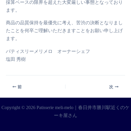
採算ベースの限界を超えた大変厳しい事態となっており
ます。
商品の品質保持を最優先に考え、苦渋の決断となりまし
たことを何卒ご理解いただきますことをお願い申し上げ
ます。
パティスリーメリメロ オーナーシェフ
塩田 秀樹
前
次
Copyright © 2026 Patisserie meli-melo｜春日井市勝川駅近くのケ
ーキ屋さん