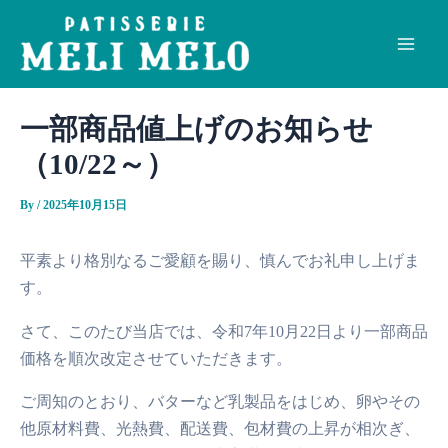
内
Main
容
Men
を
ス
キ
一部商品値上げのお知らせ
ッ
（10/22～）
プ
By
/
2025年10月15日
平素より格別なるご愛顧を賜り、慎んでお礼申し上げま
す。
さて、このたび当店では、令和7年10月22日より一部商品
価格を順次改定させていただきます。
ご周知のとおり、バターなど乳製品をはじめ、卵やその
他原材料費、光熱費、配送費、包材費の上昇が相次ぎ、